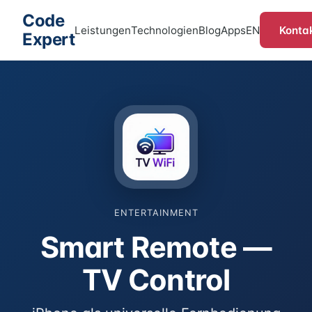
Code
Konta
Leistungen
Technologien
Blog
Apps
EN
Expert
ENTERTAINMENT
Smart Remote —
TV Control