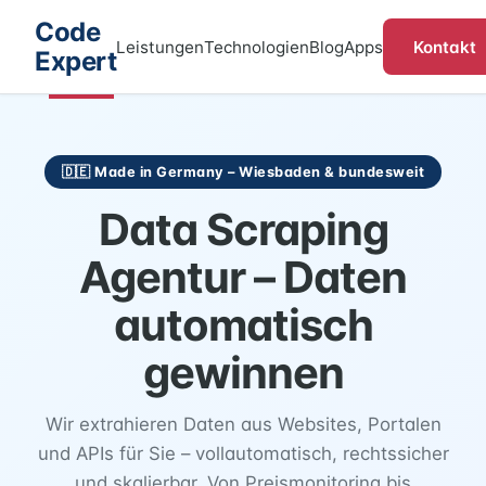
Code
Kontakt
Leistungen
Technologien
Blog
Apps
Expert
🇩🇪 Made in Germany – Wiesbaden & bundesweit
Data Scraping
Agentur – Daten
automatisch
gewinnen
Wir extrahieren Daten aus Websites, Portalen
und APIs für Sie – vollautomatisch, rechtssicher
und skalierbar. Von Preismonitoring bis