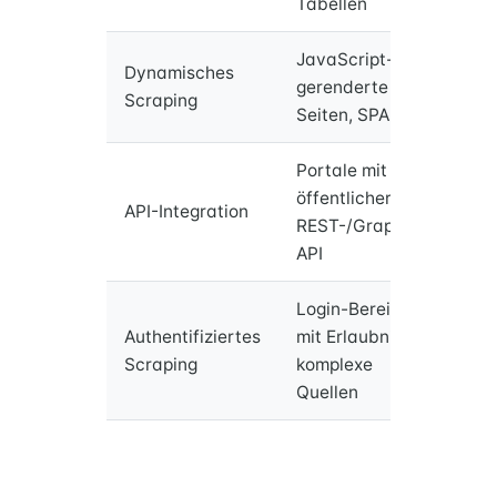
Tabellen
Sc
JavaScript-
Dynamisches
Pla
gerenderte
Scraping
Se
Seiten, SPAs
Portale mit
öffentlicher
RE
API-Integration
REST-/GraphQL-
An
API
Login-Bereiche
Ses
Authentifiziertes
mit Erlaubnis,
Han
Scraping
komplexe
Feh
Quellen