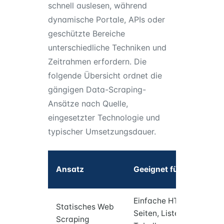
schnell auslesen, während
dynamische Portale, APIs oder
geschützte Bereiche
unterschiedliche Techniken und
Zeitrahmen erfordern. Die
folgende Übersicht ordnet die
gängigen Data-Scraping-
Ansätze nach Quelle,
eingesetzter Technologie und
typischer Umsetzungsdauer.
Ty
Ansatz
Geeignet für
Te
Einfache HTML-
Pyt
Statisches Web
Seiten, Listen &
Bea
Scraping