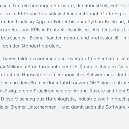
esem Umfeld benötigen Software, die Robustheit, Echtzeit
tellen zu ERP- und Logistiksystemen mitbringt. Code Exper
on der Tracking-App für Fahrer bis zum Python-Backend, 
rarbeitet und KPIs in Echtzeit visualisiert. Als deutsches 
 betreuen wir Bremer Kunden remote und professionell – m
, den der Standort verdient.
rhaven bilden zusammen den zweitgrößten Seehafen Deu
4,4 Millionen Standardcontainer (TEU) umgeschlagen. Nebe
aft ist die Hansestadt ein europäischer Schwerpunkt der L
irbus und dem Bremer Raumfahrtkonzern OHB sind zentrale
nsässig, die an Projekten wie der Ariane-Rakete und dem S
. Diese Mischung aus Hafenlogistik, Industrie und Hightech
vieler Bremer Unternehmen – und damit auch die Software, di