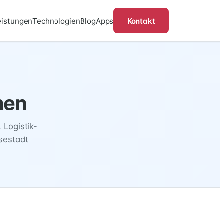
Kontakt
eistungen
Technologien
Blog
Apps
men
 Logistik-
nsestadt