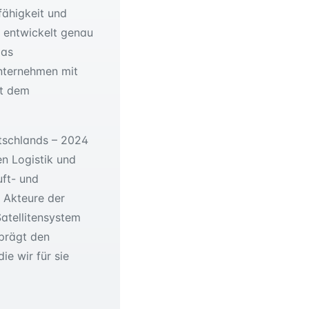
fähigkeit und
t entwickelt genau
das
Unternehmen mit
it dem
tschlands – 2024
n Logistik und
uft- und
 Akteure der
atellitensystem
 prägt den
e wir für sie