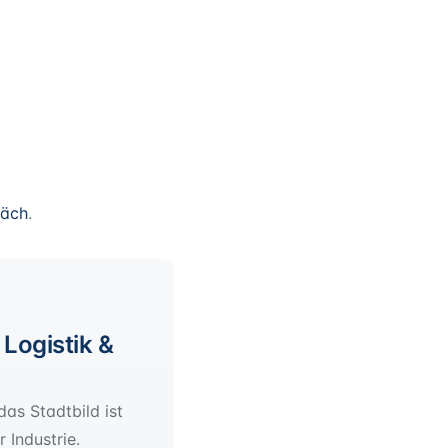
räch
.
Logistik &
as Stadtbild ist
 Industrie.