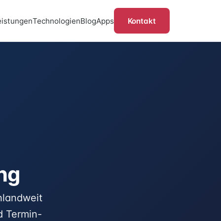
Kontakt
eistungen
Technologien
Blog
Apps
ng
hlandweit
d Termin-