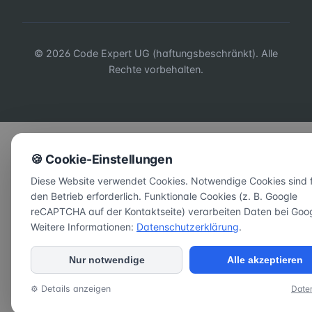
© 2026 Code Expert UG (haftungsbeschränkt). Alle
Rechte vorbehalten.
🍪 Cookie-Einstellungen
Diese Website verwendet Cookies. Notwendige Cookies sind 
den Betrieb erforderlich. Funktionale Cookies (z. B. Google
reCAPTCHA auf der Kontaktseite) verarbeiten Daten bei Goog
Weitere Informationen:
Datenschutzerklärung
.
Nur notwendige
Alle akzeptieren
⚙ Details anzeigen
Date